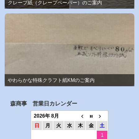
クレープ紙（クレープペーパー）のご案内
やわらかな特殊クラフト紙KMのご案内
森商事 営業日カレンダー
2026年 8月
日
月
火
水
木
金
土
1